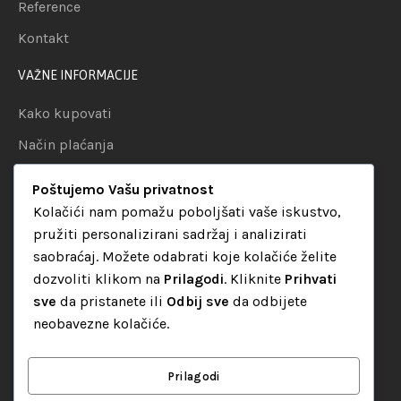
Reference
Kontakt
VAŽNE INFORMACIJE
Kako kupovati
Način plaćanja
Uslovi dostave
Poštujemo Vašu privatnost
Politika privatnosti
Kolačići nam pomažu poboljšati vaše iskustvo,
pružiti personalizirani sadržaj i analizirati
KATEGORIJE
saobraćaj. Možete odabrati koje kolačiće želite
dozvoliti klikom na
Prilagodi
. Kliknite
Prihvati
Audio oprema
sve
da pristanete ili
Odbij sve
da odbijete
LED dekorativna rasvjeta
neobavezne kolačiće.
Rasvjeta za diskoteke
Video oprema
Prilagodi