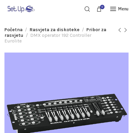
0
Menu
Početna
Rasvjeta za diskoteke
Pribor za
rasvjetu
DMX operator 192 Controller
Eurolite