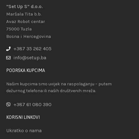
“Set Up S” d.o.o.
Maršala Tita b.b.
Avaz Robot centar
75000 Tuzla
Bosna i Hercegovina
+387 35 262 405
info@setup.ba
PODRŠKA KUPCIMA
Našim kupcima smo uvijek na raspolaganju – putem
dežurnog telefona ili naših društvenih mreža.
+387 61 080 390
KORISNI LINKOVI
Ukratko o nama