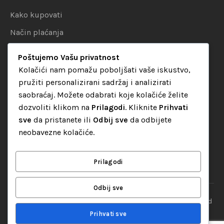
Kako kupovati
Način plaćanja
Uslovi dostave
Poštujemo Vašu privatnost
Politika privatnosti
Kolačići nam pomažu poboljšati vaše iskustvo,
pružiti personalizirani sadržaj i analizirati
KATEGORIJE
saobraćaj. Možete odabrati koje kolačiće želite
dozvoliti klikom na
Prilagodi
. Kliknite
Prihvati
Audio oprema
sve
da pristanete ili
Odbij sve
da odbijete
LED dekorativna rasvjeta
neobavezne kolačiće.
Rasvjeta za diskoteke
Video oprema
Prilagodi
Odbij sve
“Set Up S” d.o.o. Tuzla, sva prava pridržana
© 2026 || Designed
By
Web studio NESA
Prihvati sve