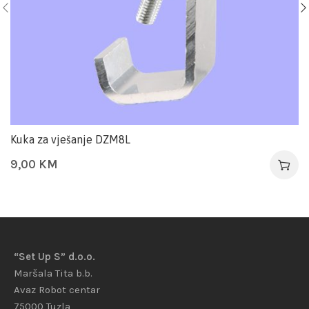
Kuka za vješanje DZM8L
9,00
KM
“Set Up S” d.o.o.
Maršala Tita b.b.
Avaz Robot centar
75000 Tuzla