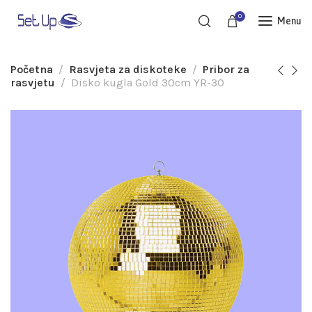
0
Menu
Početna
Rasvjeta za diskoteke
Pribor za
rasvjetu
Disko kugla Gold 30cm YR-30