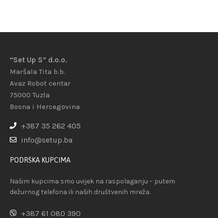
“Set Up S” d.o.o.
Maršala Tita b.b.
Avaz Robot centar
75000 Tuzla
Bosna i Hercegovina
+387 35 262 405
info@setup.ba
PODRŠKA KUPCIMA
Našim kupcima smo uvijek na raspolaganju – putem
dežurnog telefona ili naših društvenih mreža.
+387 61 080 390