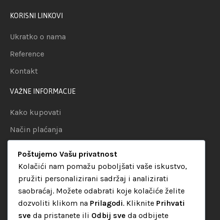
KORISNI LINKOVI
Ukratko o nama
Reference
Kontakt
VAŽNE INFORMACIJE
Kako kupovati
Način plaćanja
Uslovi dostave
Poštujemo Vašu privatnost
Politika privatnosti
Kolačići nam pomažu poboljšati vaše iskustvo,
pružiti personalizirani sadržaj i analizirati
KATEGORIJE
saobraćaj. Možete odabrati koje kolačiće želite
dozvoliti klikom na
Prilagodi
. Kliknite
Prihvati
Audio oprema
sve
da pristanete ili
Odbij sve
da odbijete